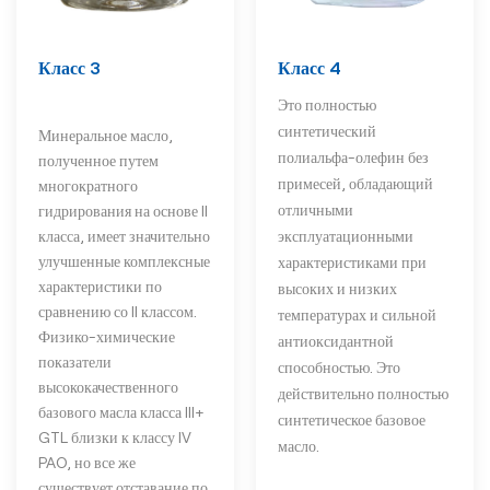
Класс 3
Класс 4
Это полностью
синтетический
Минеральное масло,
полиальфа-олефин без
полученное путем
примесей, обладающий
многократного
отличными
гидрирования на основе II
класса, имеет значительно
эксплуатационными
улучшенные комплексные
характеристиками при
характеристики по
высоких и низких
сравнению со II классом.
температурах и сильной
Физико-химические
антиоксидантной
показатели
способностью. Это
высококачественного
действительно полностью
базового масла класса III+
синтетическое базовое
GTL близки к классу IV
масло.
PAO, но все же
существует отставание по