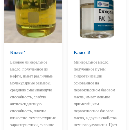
Класс 1
Класс 2
Базовое минеральное
Минеральное масло,
масло, полученное из
полученное путем
нефти, имеет различные
гидрогенизации,
молекулярные размеры,
основанное на
среднюю смазывающую
первоклассном базовом
способность, слабую
масле, имеет меньше
антиоксидантную
примесей, чем
способность, плохие
первоклассное базовое
вязкостно-температурные
масло, а другие свойства
характеристики, склонно
немного улучшены. Цвет