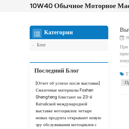
10W40 Обычное Моторное Ма
Выб
Категории
F
Блог
При 
прин
поку
Последний Блог
Т
П
[Отчет об успехе после выставки]
Смазочные материалы Foshan
Shengteng блистают на 23-й
Китайской международной
выставке мотоциклов: четыре
новых продукта открывают новую
эру обслуживания мотоциклов с