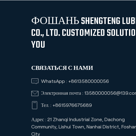
ФОШАНЬ SHENGTENG LUBR
CO., LTD. CUSTOMIZED SOLUTI
YOU
СВЯЗАТЬСЯ С НАМИ
WhatsApp :
+8613580000056
Электронная почта :
13580000056@139.co
Тел. :
+8615976675689
Адрес : 21 Zhanqi Industrial Zone, Dachong
Community, Lishui Town, Nanhai District, Fosha
City