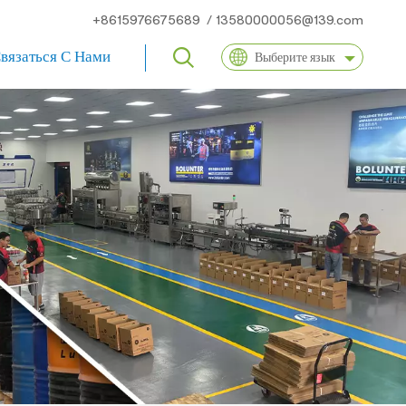
+8615976675689
/
13580000056@139.com
вязаться С Нами
Выберите язык