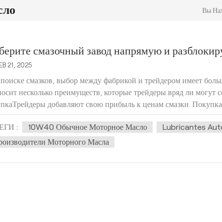
сло
Вы Нах
ерите смазочный завод напрямую и разблоки
EB 21, 2025
поиске смазков, выбор между фабрикой и трейдером имеет боль
осит несколько преимуществ, которые трейдеры вряд ли могут со
пкаТрейдеры добавляют свою прибыль к ценам смазки. Покупка н
ЕГИ :
10W40 Обычное Моторное Масло
Lubricantes Au
роизводители Моторного Масла