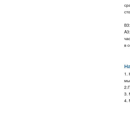
ср
ст
В3
A3
ча
в 
На
1.
мы
2.
3.
4.