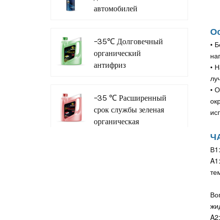
автомобилей
Грузовые автомобили
О
Компания-
-35℃ Долговечный
• 
производитель
органический
на
внедорожников
антифриз
• 
охлаждающей
лу
жидкости для
• 
-35 ℃ Расширенный
ок
коммерческого
срок службы зеленая
ис
транспорта
органическая
охлаждающая
Ч
жидкость
В1
Антистрамона
A1
те
Во
жи
A2