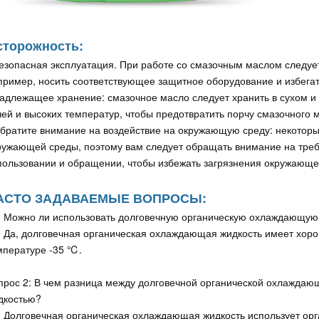
сторожность:
Безопасная эксплуатация. При работе со смазочным маслом следуе
пример, носить соответствующее защитное оборудование и избегать
Надлежащее хранение: смазочное масло следует хранить в сухом и
чей и высоких температур, чтобы предотвратить порчу смазочного 
Обратите внимание на воздействие на окружающую среду: некотор
ружающей среды, поэтому вам следует обращать внимание на тре
пользовании и обращении, чтобы избежать загрязнения окружающе
АСТО ЗАДАВАЕМЫЕ ВОПРОСЫ:
: Можно ли использовать долговечную органическую охлаждающую 
: Да, долговечная органическая охлаждающая жидкость имеет хоро
мпературе -35 ℃.
прос 2: В чем разница между долговечной органической охлажда
дкостью?
: Долговечная органическая охлаждающая жидкость использует орг