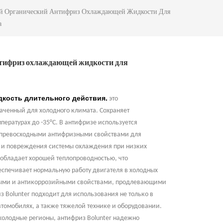
 Органический Антифриз Охлаждающей Жидкости Для
а
тифриз охлаждающей жидкости для
кость длительного действия.
это
аченный для холодного климата. Сохраняет
ературах до -35°C. В антифризе используется
 превосходными антифризными свойствами для
 и повреждения системы охлаждения при низких
r обладает хорошей теплопроводностью, что
еспечивает нормальную работу двигателя в холодных
тными и антикоррозийными свойствами, продлевающими
 Bolunter подходит для использования не только в
втомобилях, а также тяжелой технике и оборудовании.
холодные регионы, антифриз Bolunter надежно