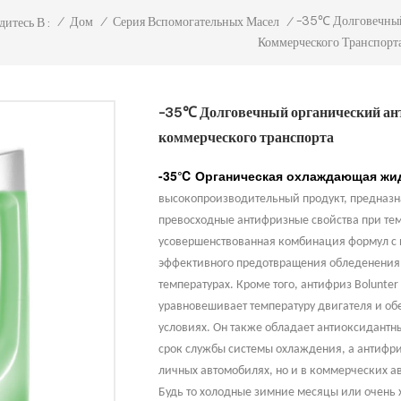
-35℃ Долговечный
/
Дом
/
Серия Вспомогательных Масел
/
итесь В :
Коммерческого Транспорт
-35℃ Долговечный органический ан
коммерческого транспорта
-35℃
Органическая охлаждающая жид
высокопроизводительный продукт, предназн
превосходные антифризные свойства при темп
усовершенствованная комбинация формул с
эффективного предотвращения обледенения
температурах. Кроме того, антифриз Bolunte
уравновешивает температуру двигателя и об
условиях. Он также обладает антиоксидан
срок службы системы охлаждения, а антифриз
личных автомобилях, но и в коммерческих а
Будь то холодные зимние месяцы или очень 