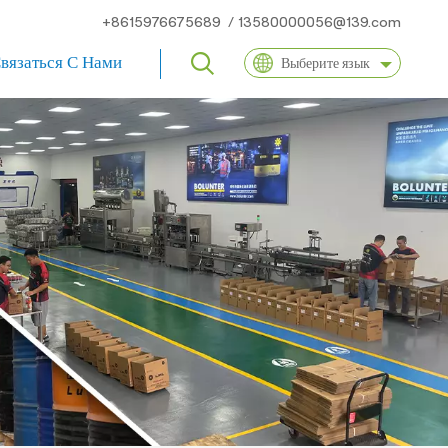
+8615976675689
/
13580000056@139.com
вязаться С Нами
Выберите язык