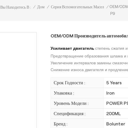
OEM/ODM 
/
Дом
/
Серия Вспомогательных Масел
/
Вы Находитесь В :
P9
OEM/ODM Производитель автомобил
Усиливает двигатель
степень сжатия и
Предотвращение образования шлама и н
Увеличение интервалов замены смазочн
Снижение износа двигателя и продление
Срок Годности :
5 Years
Упаковка :
Iron
Уровень Модели :
POWER P
Спецификация :
200ML
Бренд :
Bolunter