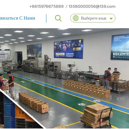
+8615976675689
/
13580000056@139.com
вязаться С Нами
Выберите язык