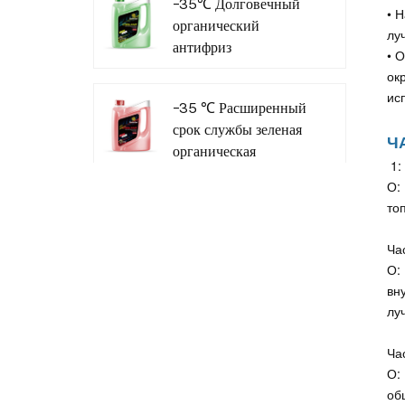
-35℃ Долговечный
производитель
• 
органический
внедорожников
лу
антифриз
• 
охлаждающей
ок
жидкости для
ис
-35 ℃ Расширенный
коммерческого
срок службы зеленая
транспорта
Ч
органическая
1:
охлаждающая
О:
жидкость
то
Антистрамона
Ча
О:
вн
лу
Ча
О:
об