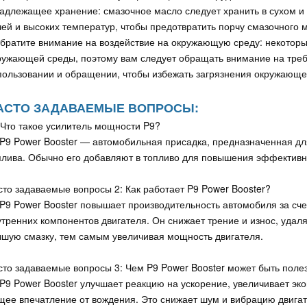
Надлежащее хранение: смазочное масло следует хранить в сухом и
чей и высоких температур, чтобы предотвратить порчу смазочного 
Обратите внимание на воздействие на окружающую среду: некотор
ружающей среды, поэтому вам следует обращать внимание на тре
пользовании и обращении, чтобы избежать загрязнения окружающе
АСТО ЗАДАВАЕМЫЕ ВОПРОСЫ:
 Что такое усилитель мощности P9?
 P9 Power Booster — автомобильная присадка, предназначенная дл
плива. Обычно его добавляют в топливо для повышения эффективн
сто задаваемые вопросы 2: Как работает P9 Power Booster?
 P9 Power Booster повышает производительность автомобиля за сче
утренних компонентов двигателя. Он снижает трение и износ, удал
чшую смазку, тем самым увеличивая мощность двигателя.
сто задаваемые вопросы 3: Чем P9 Power Booster может быть поле
 P9 Power Booster улучшает реакцию на ускорение, увеличивает эк
щее впечатление от вождения. Это снижает шум и вибрацию двигате