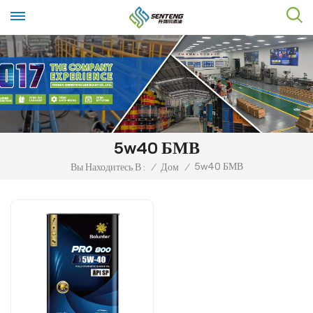
5w40 БМВ
5w40 БМВ
Вы Находитесь В :
/
Дом
/