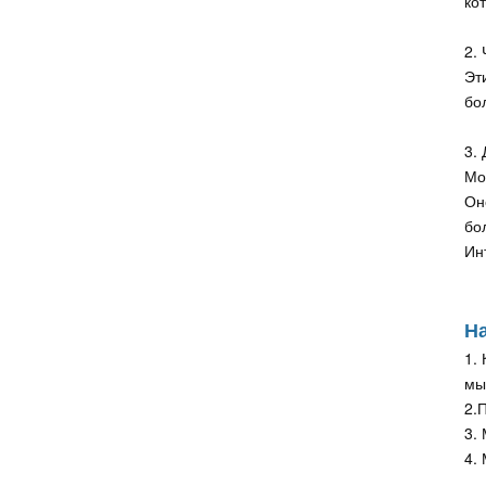
ко
2.
Эт
бо
3.
Мо
Он
бо
Ин
На
1.
мы
2.
3.
4.