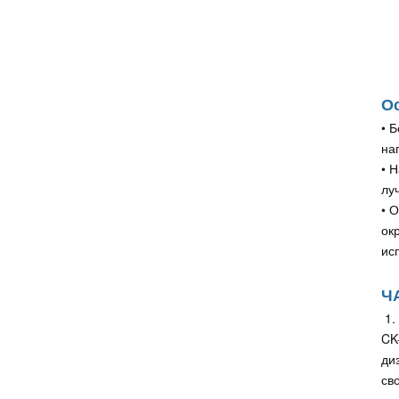
О
• 
на
• 
лу
• 
ок
ис
Ч
1.
CK
ди
св