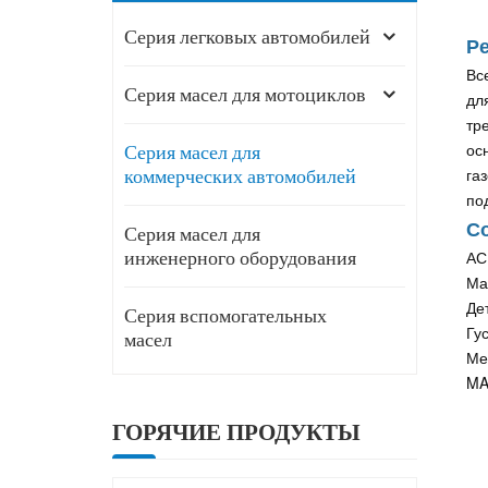
Серия легковых автомобилей
Ре
Вс
Серия масел для мотоциклов
дл
тр
ос
Серия масел для
га
коммерческих автомобилей
по
С
Серия масел для
АС
инженерного оборудования
Ма
Де
Серия вспомогательных
Гу
масел
Ме
MA
ГОРЯЧИЕ ПРОДУКТЫ