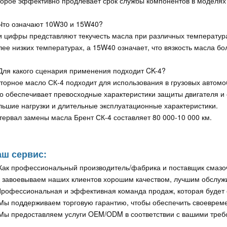
торое эффективно продлевает срок службы компонентов в моделях
 Что означают 10W30 и 15W40?
и цифры представляют текучесть масла при различных температура
лее низких температурах, а 15W40 означает, что вязкость масла б
 Для какого сценария применения подходит CK-4?
торное масло СК-4 подходит для использования в грузовых автомоб
о обеспечивает превосходные характеристики защиты двигателя и
льшие нагрузки и длительные эксплуатационные характеристики.
тервал замены масла Брент СК-4 составляет 80 000-10 000 км.
ш сервис:
 Как профессиональный производитель/фабрика и поставщик смазо
 завоевываем наших клиентов хорошим качеством, лучшим обслужи
Профессиональная и эффективная команда продаж, которая будет 
 Мы поддерживаем торговую гарантию, чтобы обеспечить своевреме
 Мы предоставляем услуги OEM/ODM в соответствии с вашими треб