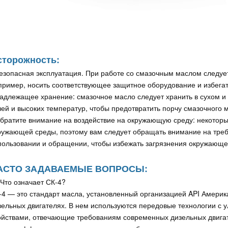
сторожность:
Безопасная эксплуатация. При работе со смазочным маслом следуе
пример, носить соответствующее защитное оборудование и избегать
Надлежащее хранение: смазочное масло следует хранить в сухом и
чей и высоких температур, чтобы предотвратить порчу смазочного 
Обратите внимание на воздействие на окружающую среду: некотор
ружающей среды, поэтому вам следует обращать внимание на тре
пользовании и обращении, чтобы избежать загрязнения окружающе
АСТО ЗАДАВАЕМЫЕ ВОПРОСЫ:
 Что означает СК-4?
-4 — это стандарт масла, установленный организацией API Америк
зельных двигателях. В нем используются передовые технологии с
ойствами, отвечающие требованиям современных дизельных двигат