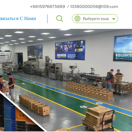
+8615976675689
/
13580000056@139.com
вязаться С Нами
Выберите язык