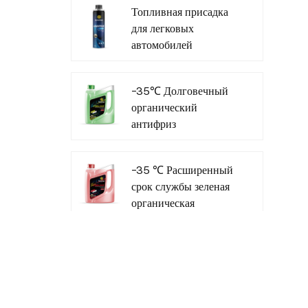
Топливная присадка
для легковых
автомобилей
Грузовые автомобили
Компания-
-35℃ Долговечный
производитель
органический
внедорожников
антифриз
охлаждающей
жидкости для
-35 ℃ Расширенный
коммерческого
срок службы зеленая
транспорта
органическая
охлаждающая
жидкость
Антистрамона