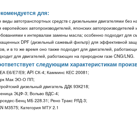
комендуется для:
е виды автотранспортных средств с дизельными двигателями без н
я европейских автопроизводителей, японских автопроизводителей 
ебованиями к интервалам замены масла; особенно подходит для сма
нащенных DPF (дизельный сажевый фильтр) для эффективной защ
зов, и в то же время оно также подходит для двигателей, работаю
дходит для двигателей, работающих на природном газе CNG/LNG.
оответствует следующим характеристикам произ
ЕА Е6/Е7/Е9; API СК-4; Камминс КЕС 20081;
рк Мак ЭО-О ПП;
тройтский дизельный двигатель ДДК 93К218;
сеница ЭЦФ-3; Вольво ВДС-4;
рседес-Бенц МБ 228.31; Рено Тракс РЛД-3;
N М3575; Категория МТУ 2.1