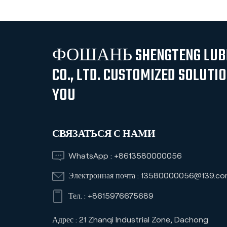
жидкость
Антистрамона
ФОШАНЬ SHENGTENG LUBR
CO., LTD. CUSTOMIZED SOLUTI
YOU
СВЯЗАТЬСЯ С НАМИ
WhatsApp :
+8613580000056
Электронная почта :
13580000056@139.co
Тел. :
+8615976675689
Адрес : 21 Zhanqi Industrial Zone, Dachong