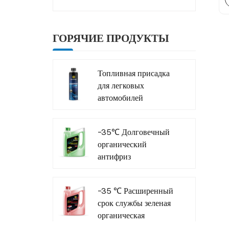
ГОРЯЧИЕ ПРОДУКТЫ
Топливная присадка
для легковых
автомобилей
Грузовые автомобили
Компания-
-35℃ Долговечный
производитель
органический
внедорожников
антифриз
охлаждающей
жидкости для
-35 ℃ Расширенный
коммерческого
срок службы зеленая
транспорта
органическая
охлаждающая