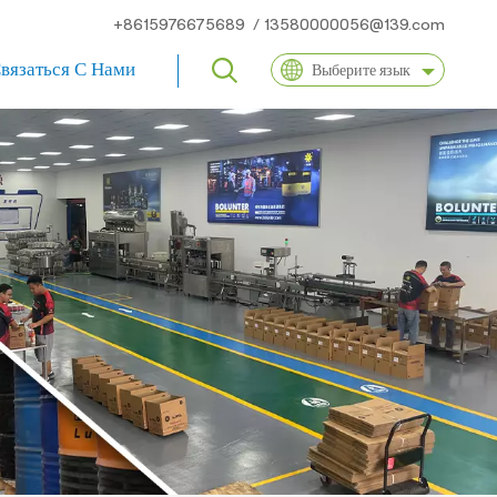
+8615976675689
/
13580000056@139.com
вязаться С Нами
Выберите язык