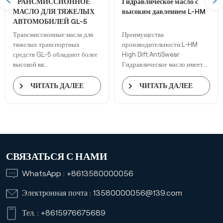
ТРАНСМИССИОННОЕ
Гидравлическое масло с
МАСЛО ДЛЯ ТЯЖЕЛЫХ
высоким давлением L-HM
АВТОМОБИЛЕЙ GL-5
Трансмиссионные масла для
Преимущества
тяжелых транспортных
производительности:L-HM
средств GL-5 обладают более
High Dift AntiSwear
высокой вя...
Гидравлическое масло имеет...
ЧИТАТЬ ДАЛЕЕ
ЧИТАТЬ ДАЛЕЕ
СВЯЗАТЬСЯ С НАМИ
WhatsApp :
+8613580000056
Электронная почта :
13580000056@139.com
Тел. :
+8615976675689